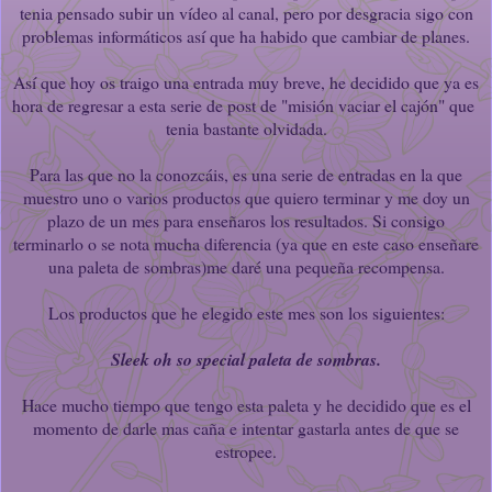
tenia pensado subir un vídeo al canal, pero por desgracia sigo con
problemas informáticos así que ha habido que cambiar de planes.
Así que hoy os traigo una entrada muy breve, he decidido que ya es
hora de regresar a esta serie de post de "misión vaciar el cajón" que
tenia bastante olvidada.
Para las que no la conozcáis, es una serie de entradas en la que
muestro uno o varios productos que quiero terminar y me doy un
plazo de un mes para enseñaros los resultados. Si consigo
terminarlo o se nota mucha diferencia (ya que en este caso enseñare
una paleta de sombras)me daré una pequeña recompensa.
Los productos que he elegido este mes son los siguientes:
Sleek oh so special paleta de sombras.
Hace mucho tiempo que tengo esta paleta y he decidido que es el
momento de darle mas caña e intentar gastarla antes de que se
estropee.