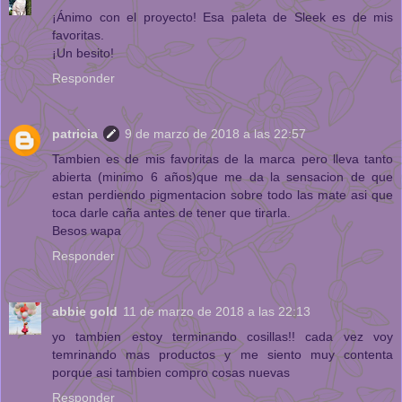
¡Ánimo con el proyecto! Esa paleta de Sleek es de mis
favoritas.
¡Un besito!
Responder
patricia
9 de marzo de 2018 a las 22:57
Tambien es de mis favoritas de la marca pero lleva tanto
abierta (minimo 6 años)que me da la sensacion de que
estan perdiendo pigmentacion sobre todo las mate asi que
toca darle caña antes de tener que tirarla.
Besos wapa
Responder
abbie gold
11 de marzo de 2018 a las 22:13
yo tambien estoy terminando cosillas!! cada vez voy
temrinando mas productos y me siento muy contenta
porque asi tambien compro cosas nuevas
Responder