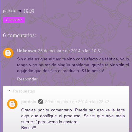
patricia
en
10:00
Compartir
6 comentarios:
Unknown
28 de octubre de 2014 a las 10:51
Sin duda es que el tuyo te vino con defecto de fábrica, yo lo
tengo y no he tenido ningún problema, quizás te vino sin el
agujerito que dosifica el producto :S Un besito!
Responder
Respuestas
patricia
29 de octubre de 2014 a las 22:42
Gracias por tu comentario. Puede ser eso ke le falte
algo que dosifique el producto. Se ve que tuve mala
suerte :( pero weno lo gastare.
Besos!!!