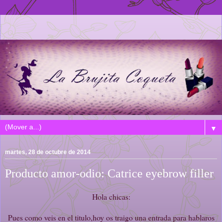
▼
martes, 28 de octubre de 2014
Producto amor-odio: Catrice eyebrow filler
Hola chicas:
Pues como veis en el titulo,hoy os traigo una entrada para hablaros