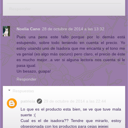
Responder
Noelia Cano
28 de octubre de 2014 a las 13:32
Pues una pena este fallo porque por lo demás está
estupendo, sobre todo teniendo en cuenta el precio. Yo
estoy usando uno de Isadora que me encanta y el tono me
va genial (es algo más oscuro) pero claro, el precio de éste
es mucho mejor...a ver si alguna lectora nos cuenta si le
pasa igual.
Un besazo, guapa!
Responder
Respuestas
patricia
29 de octubre de 2014 a las 22:44
Lo que es el producto esta bien, se ve que tuve mala
suerte :(
Cual es el de isadora?? Tendre que mirarlo, estoy
obsesionada con los productos para cejas jejejej