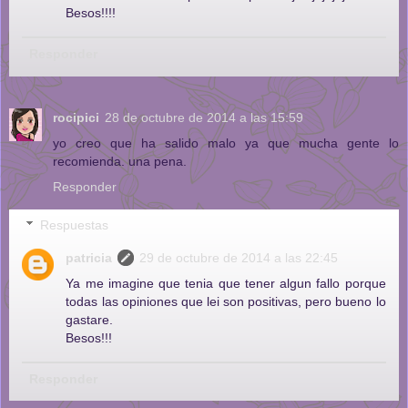
Besos!!!!
Responder
rocipici
28 de octubre de 2014 a las 15:59
yo creo que ha salido malo ya que mucha gente lo
recomienda. una pena.
Responder
Respuestas
patricia
29 de octubre de 2014 a las 22:45
Ya me imagine que tenia que tener algun fallo porque
todas las opiniones que lei son positivas, pero bueno lo
gastare.
Besos!!!
Responder