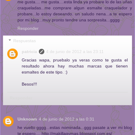
me gusta.... me gusta....esta linda ya probare lo de las uñas
craqueladas...me comprare algun esmalte craquelador y
probare...lo estoy deseando. un saludo nena...a te espero
por mi blog...muy pronto tendre una sorpresita...gggg
Responder
Respuestas
patricia
4 de junio de 2012 a las 23:11
Gracias wapa, pruebalo ya veras como te gusta el
resultado ahora hay muchas marcas que tienen
esmaltes de este tipo. :)
Besos!!!
Responder
Unknown
4 de junio de 2012 a las 0:31
he vuelto gggg...estas nominada...ggg pasate a ver mi blog
te espero.... http://makillagymas.blogspot.com.es/