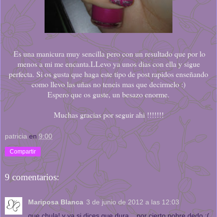
Es una manicura muy sencilla pero con un resultado que por lo
menos a mi me encanta.LLevo ya unos dias con ella y sigue
perfecta. Si os gusta que haga este tipo de post rapidos enseñando
como llevo las uñas no teneis mas que decirmelo :)
Espero que os guste, un besazo enorme.
Muchas gracias por seguir ahi !!!!!!!
patricia
en
9:00
Compartir
9 comentarios:
Mariposa Blanca
3 de junio de 2012 a las 12:03
que chula! y ya si dices que dura... por cierto pobre dedo :(