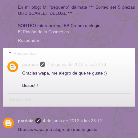
En mi blog: Mi "pequeño" dálmata *** Sorteo set 5 piezas
GHD SCARLET DELUXE ***
SORTEO Internacional BB Cream a elegir.
El Rincón de la Cosmética
Responder
Respuestas
patricia
4 de junio de 2012 a las 23:14
Gracias wapa, me alegro de que te guste :)
Besos!!!
Responder
patricia
4 de junio de 2012 a las 23:12
Gracias wapa,me alegro de que te guste.