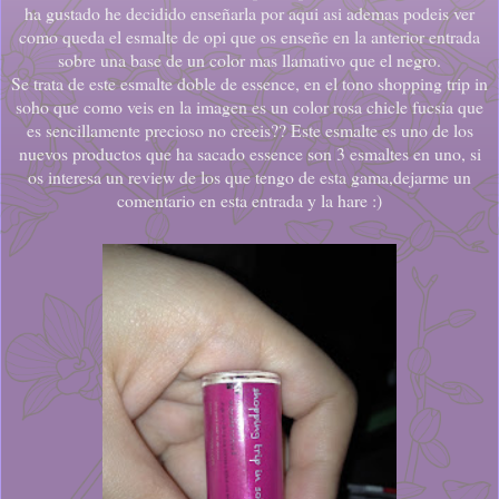
ha gustado he decidido enseñarla por aqui asi ademas podeis ver
como queda el esmalte de opi que os enseñe en la anterior entrada
sobre una base de un color mas llamativo que el negro.
Se trata de este esmalte doble de essence, en el tono shopping trip in
soho que como veis en la imagen es un color rosa chicle fucsia que
es sencillamente precioso no creeis?? Este esmalte es uno de los
nuevos productos que ha sacado essence son 3 esmaltes en uno, si
os interesa un review de los que tengo de esta gama,dejarme un
comentario en esta entrada y la hare :)