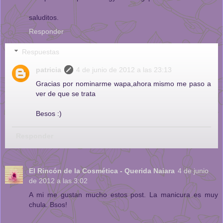
saluditos.
Responder
Respuestas
patricia
4 de junio de 2012 a las 23:13
Gracias por nominarme wapa,ahora mismo me paso a
ver de que se trata
Besos :)
Responder
El Rincón de la Cosmética - Querida Naiara
4 de junio
de 2012 a las 3:02
A mi me gustan mucho estos post. La manicura es muy
chula. Bsos!