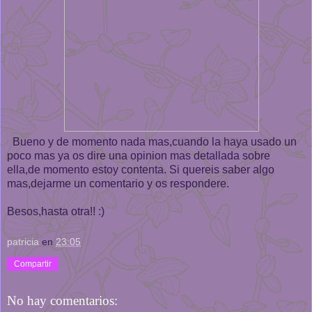
Bueno y de momento nada mas,cuando la haya usado un
poco mas ya os dire una opinion mas detallada sobre
ella,de momento estoy contenta. Si quereis saber algo
mas,dejarme un comentario y os respondere.
Besos,hasta otra!! :)
patricia
en
23:05
Compartir
No hay comentarios: