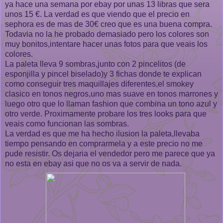
ya hace una semana por ebay por unas 13 libras que sera
unos 15 €. La verdad es que viendo que el precio en
sephora es de mas de 30€ creo que es una buena compra.
Todavia no la he probado demasiado pero los colores son
muy bonitos,intentare hacer unas fotos para que veais los
colores.
La paleta lleva 9 sombras,junto con 2 pincelitos (de
esponjilla y pincel biselado)y 3 fichas donde te explican
como conseguir tres maquillajes diferentes,el smokey
clasico en tonos negros,uno mas suave en tonos marrones y
luego otro que lo llaman fashion que combina un tono azul y
otro verde. Proximamente probare los tres looks para que
veais como funcionan las sombras.
La verdad es que me ha hecho ilusion la paleta,llevaba
tiempo pensando en comprarmela y a este precio no me
pude resistir. Os dejaria el vendedor pero me parece que ya
no esta en ebay asi que no os va a servir de nada.