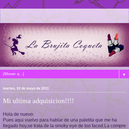
▼
martes, 10 de mayo de 2011
Mi ultima adquisicion!!!!
Hola de nuevo:
Pues aqui vuelvo para hablar de una paletita que me ha
llegado hoy,se trata de la smoky eye de too faced.La compre