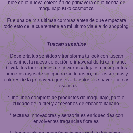
hice de la nueva colección de primavera de la tienda de
maquillaje Kiko cosmetics.
Fue una de mis ultimas compras antes de que empezara
todo esto de la cuarentena en mi ultimo viaje a rio shopping.
Tuscan sunshine
Despierta tus sentidos y transforma tu look con tuscan
sunshine, la nueva colección primaveral de Kiko milano.
Olvida los tonos grises del invierno y déjate mimar por los
primeros rayos de sol que rozan tu rostro, por los aromas y
colores de la primavera que estalla entre las suaves colinas
Toscanas
* una linea completa de productos de maquillaje, para el
cuidado de la piel y accesorios de encanto italiano.
* texturas innovadoras y sensoriales enriquecidas con
envolventes fragancias florales.