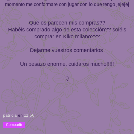
momento me conformare con jugar con lo que tengo jejejej
Que os parecen mis compras??
Habéis comprado algo de esta colección?? soléis
comprar en Kiko milano???
Dejarme vuestros comentarios
Un besazo enorme, cuidaros mucho!!!!!
:)
patricia
en
11:56
Compartir