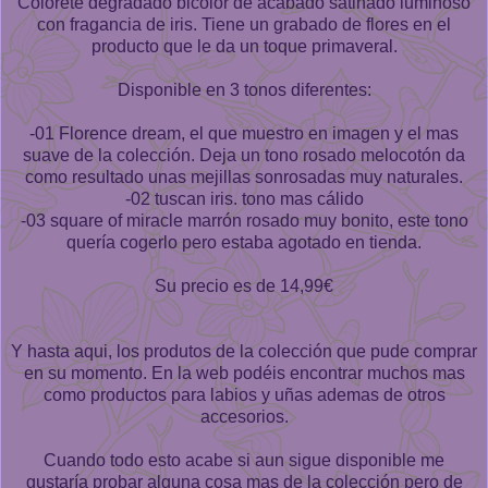
Colorete degradado bicolor de acabado satinado luminoso
con fragancia de iris. Tiene un grabado de flores en el
producto que le da un toque primaveral.
Disponible en 3 tonos diferentes:
-01 Florence dream, el que muestro en imagen y el mas
suave de la colección. Deja un tono rosado melocotón da
como resultado unas mejillas sonrosadas muy naturales.
-02 tuscan iris. tono mas cálido
-03 square of miracle marrón rosado muy bonito, este tono
quería cogerlo pero estaba agotado en tienda.
Su precio es de 14,99€
Y hasta aqui, los produtos de la colección que pude comprar
en su momento. En la web podéis encontrar muchos mas
como productos para labios y uñas ademas de otros
accesorios.
Cuando todo esto acabe si aun sigue disponible me
gustaría probar alguna cosa mas de la colección pero de