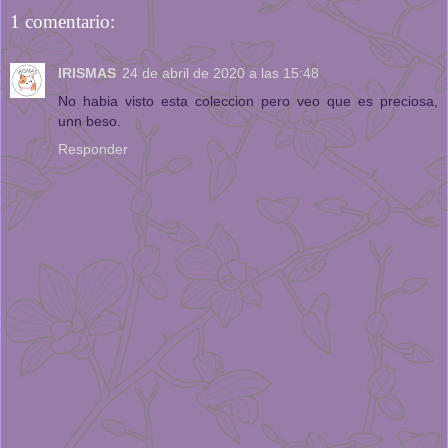
1 comentario:
IRISMAS
24 de abril de 2020 a las 15:48
No habia visto esta coleccion pero veo que es preciosa,
unn beso.
Responder