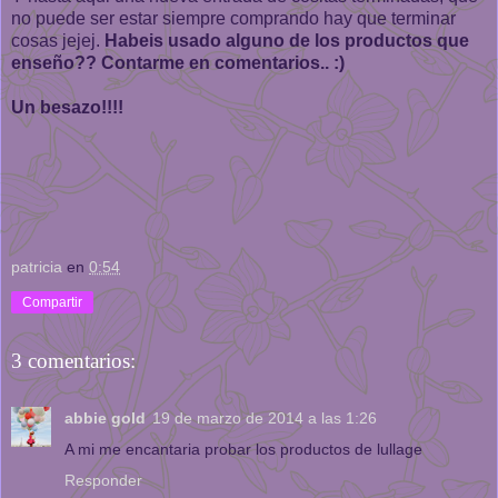
no puede ser estar siempre comprando hay que terminar
cosas jejej.
Habeis usado alguno de los productos que
enseño?? Contarme en comentarios.. :)
Un besazo!!!!
patricia
en
0:54
Compartir
3 comentarios:
abbie gold
19 de marzo de 2014 a las 1:26
A mi me encantaria probar los productos de lullage
Responder