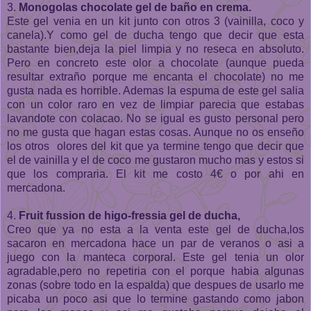
3.
Monogolas chocolate gel de baño en crema.
Este gel venia en un kit junto con otros 3 (vainilla, coco y
canela).Y como gel de ducha tengo que decir que esta
bastante bien,deja la piel limpia y no reseca en absoluto.
Pero en concreto este olor a chocolate (aunque pueda
resultar extraño porque me encanta el chocolate) no me
gusta nada es horrible. Ademas la espuma de este gel salia
con un color raro en vez de limpiar parecia que estabas
lavandote con colacao. No se igual es gusto personal pero
no me gusta que hagan estas cosas. Aunque no os enseño
los otros olores del kit que ya termine tengo que decir que
el de vainilla y el de coco me gustaron mucho mas y estos si
que los compraria. El kit me costo 4€ o por ahi en
mercadona.
4.
Fruit fussion de higo-fressia gel de ducha,
Creo que ya no esta a la venta este gel de ducha,los
sacaron en mercadona hace un par de veranos o asi a
juego con la manteca corporal. Este gel tenia un olor
agradable,pero no repetiria con el porque habia algunas
zonas (sobre todo en la espalda) que despues de usarlo me
picaba un poco asi que lo termine gastando como jabon