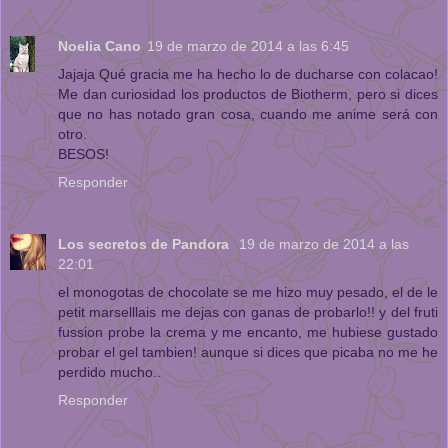
Noelia Cano
19 de marzo de 2014 a las 6:45
Jajaja Qué gracia me ha hecho lo de ducharse con colacao!
Me dan curiosidad los productos de Biotherm, pero si dices
que no has notado gran cosa, cuando me anime será con
otro.
BESOS!
Responder
Los secretos de Pandora
19 de marzo de 2014 a las
22:01
el monogotas de chocolate se me hizo muy pesado, el de le
petit marselllais me dejas con ganas de probarlo!! y del fruti
fussion probe la crema y me encanto, me hubiese gustado
probar el gel tambien! aunque si dices que picaba no me he
perdido mucho..
Responder