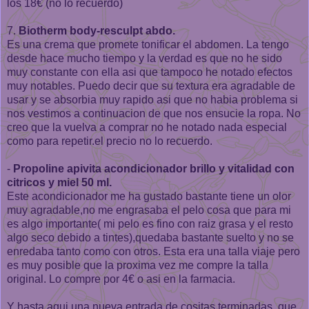
los 18€ (no lo recuerdo)
7.
Biotherm body-resculpt abdo.
Es una crema que promete tonificar el abdomen. La tengo
desde hace mucho tiempo y la verdad es que no he sido
muy constante con ella asi que tampoco he notado efectos
muy notables. Puedo decir que su textura era agradable de
usar y se absorbia muy rapido asi que no habia problema si
nos vestimos a continuacion de que nos ensucie la ropa. No
creo que la vuelva a comprar no he notado nada especial
como para repetir.el precio no lo recuerdo.
-
Propoline apivita acondicionador brillo y vitalidad con
citricos y miel 50 ml.
Este acondicionador me ha gustado bastante tiene un olor
muy agradable,no me engrasaba el pelo cosa que para mi
es algo importante( mi pelo es fino con raiz grasa y el resto
algo seco debido a tintes),quedaba bastante suelto y no se
enredaba tanto como con otros. Esta era una talla viaje pero
es muy posible que la proxima vez me compre la talla
original. Lo compre por 4€ o asi en la farmacia.
Y hasta aqui una nueva entrada de cositas terminadas, que