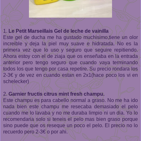
1.
Le Petit Marseillais Gel de leche de vainilla
Este gel de ducha me ha gustado muchisimo,tiene un olor
increible y deja la piel muy suave e hidratada. No es la
primera vez que lo uso y seguro que seguire repitiendo.
Ahora estoy con el de ziaja que os enseñaba en la entrada
anterior pero tengo seguro que cuando vaya terminando
todos los que tengo por casa repetire. Su precio rondara los
2-3€ y de vez en cuando estan en 2x1(hace poco los vi en
schelecker)
2.
Garnier fructis citrus mint fresh champu.
Este champu es para cabello normal a graso. No me ha ido
nada bien este champu me resecaba demasiado el pelo
cuando me lo lavaba y no me duraba limpio ni un dia. Yo lo
recomendaria solo si teneis el pelo mas bien graso porque
sino puede que os reseque un poco el pelo. El precio no lo
recuerdo pero 2-3€ o por ahi.