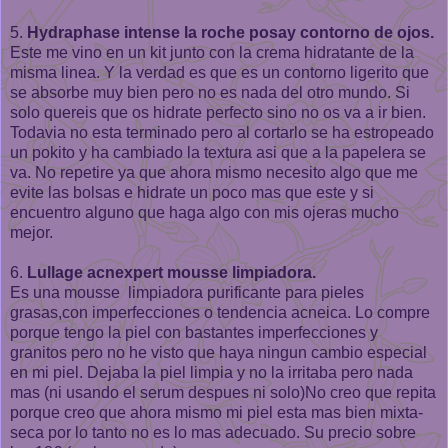
5.
Hydraphase intense la roche posay contorno de ojos.
Este me vino en un kit junto con la crema hidratante de la
misma linea. Y la verdad es que es un contorno ligerito que
se absorbe muy bien pero no es nada del otro mundo. Si
solo quereis que os hidrate perfecto sino no os va a ir bien.
Todavia no esta terminado pero al cortarlo se ha estropeado
un pokito y ha cambiado la textura asi que a la papelera se
va. No repetire ya que ahora mismo necesito algo que me
evite las bolsas e hidrate un poco mas que este y si
encuentro alguno que haga algo con mis ojeras mucho
mejor.
6.
Lullage acnexpert mousse limpiadora.
Es una mousse limpiadora purificante para pieles
grasas,con imperfecciones o tendencia acneica. Lo compre
porque tengo la piel con bastantes imperfecciones y
granitos pero no he visto que haya ningun cambio especial
en mi piel. Dejaba la piel limpia y no la irritaba pero nada
mas (ni usando el serum despues ni solo)No creo que repita
porque creo que ahora mismo mi piel esta mas bien mixta-
seca por lo tanto no es lo mas adecuado. Su precio sobre