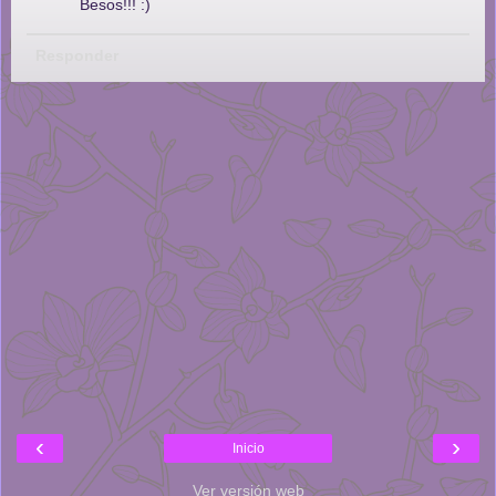
Besos!!! :)
Responder
‹
›
Inicio
Ver versión web