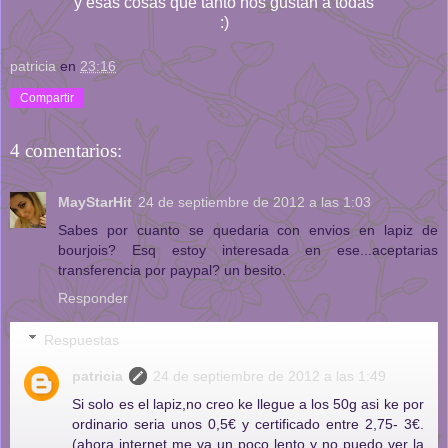
y esas cosas que tanto nos gustan a todas
:)
patricia
en
23:16
Compartir
4 comentarios:
MayStarHit
24 de septiembre de 2012 a las 1:03
Sabes por cuanto se quedaria con envios en lapiz de
bourjois? Esq estoy interesada en ese...aceptarias
transferencia por paypal? un besito.
Responder
Respuestas
patricia
24 de septiembre de 2012 a las 1:49
Si solo es el lapiz,no creo ke llegue a los 50g asi ke por
ordinario seria unos 0,5€ y certificado entre 2,75- 3€.
(ahora internet me va un poco lento y no puedo ver la