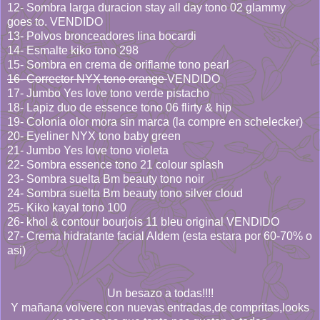
12- Sombra larga duracion stay all day tono 02 glammy
goes to. VENDIDO
13- Polvos bronceadores lina bocardi
14- Esmalte kiko tono 298
15- Sombra en crema de oriflame tono pearl
16- Corrector NYX tono orange
VENDIDO
17- Jumbo Yes love tono verde pistacho
18- Lapiz duo de essence tono 06 flirty & hip
19- Colonia olor mora sin marca (la compre en schelecker)
20- Eyeliner NYX tono baby green
21- Jumbo Yes love tono violeta
22- Sombra essence tono 21 colour splash
23- Sombra suelta Bm beauty tono noir
24- Sombra suelta Bm beauty tono silver cloud
25- Kiko kayal tono 100
26- khol & contour bourjois 11 bleu original VENDIDO
27- Crema hidratante facial Aldem (esta estara por 60-70% o
asi)
Un besazo a todas!!!!
Y mañana volvere con nuevas entradas,de compritas,looks