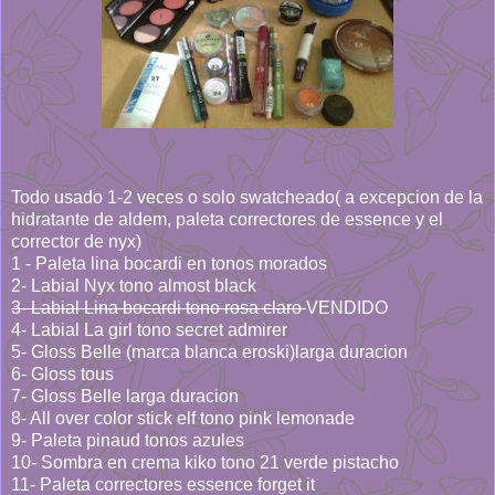
Todo usado 1-2 veces o solo swatcheado( a excepcion de la
hidratante de aldem, paleta correctores de essence y el
corrector de nyx)
1 - Paleta lina bocardi en tonos morados
2- Labial Nyx tono almost black
3- Labial Lina bocardi tono rosa claro
VENDIDO
4- Labial La girl tono secret admirer
5- Gloss Belle (marca blanca eroski)larga duracion
6- Gloss tous
7- Gloss Belle larga duracion
8- All over color stick elf tono pink lemonade
9- Paleta pinaud tonos azules
10- Sombra en crema kiko tono 21 verde pistacho
11- Paleta correctores essence forget it