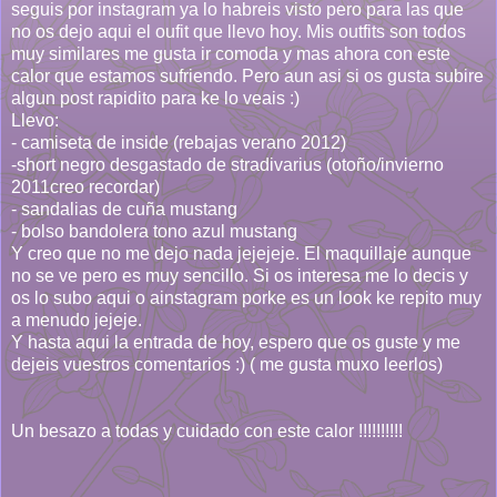
seguis por instagram ya lo habreis visto pero para las que
no os dejo aqui el oufit que llevo hoy. Mis outfits son todos
muy similares me gusta ir comoda y mas ahora con este
calor que estamos sufriendo. Pero aun asi si os gusta subire
algun post rapidito para ke lo veais :)
Llevo:
- camiseta de inside (rebajas verano 2012)
-short negro desgastado de stradivarius (otoño/invierno
2011creo recordar)
- sandalias de cuña mustang
- bolso bandolera tono azul mustang
Y creo que no me dejo nada jejejeje. El maquillaje aunque
no se ve pero es muy sencillo. Si os interesa me lo decis y
os lo subo aqui o ainstagram porke es un look ke repito muy
a menudo jejeje.
Y hasta aqui la entrada de hoy, espero que os guste y me
dejeis vuestros comentarios :) ( me gusta muxo leerlos)
Un besazo a todas y cuidado con este calor !!!!!!!!!!