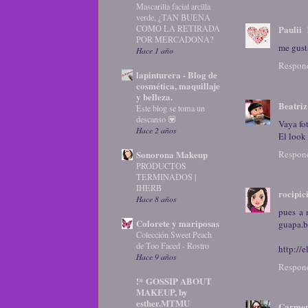
Mascarilla facial arcilla
verde, ¿TAN BUENA
COMO LA RETIRADA
Paulii
POR MERCADONA?
me gust
Hace 1 año
Respon
lapinturera - Blog de
cosmética, maquillaje
y belleza.
Beatriz
Este blog se toma un
descanso 💟
Vaya fot
Hace 2 años
El look
Respon
Sonorona Makeup
PRODUCTOS
TERMINADOS |
IHERB
rocipic
Hace 8 años
pues a 
Colorete y mariposas
guapa.b
Colección Sweet Peach
de Too Faced - Rostro
http://
Hace 9 años
Respon
!* GOSSIP ABOUT
MAKEUP, by
esther.MTMU
Carme