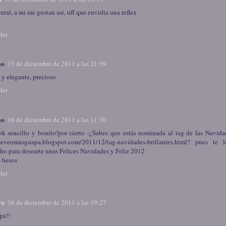
ral, a mi me gustan asi, uff que envidia una reflex
der
mo
15 de diciembre de 2011 a las 21:59
 y elegante, precioso
der
mo
16 de diciembre de 2011 a las 11:30
ok sencillo y bonito!por cierto :¿Sabes que estás nominada al tag de las Navida
meveomasguapa.blogspot.com/2011/12/tag-navidades-brillantes.html? pues te
ho para desearte unas Felices Navidades y Feliz 2012
 besos
der
wn
16 de diciembre de 2011 a las 19:27
pa!!