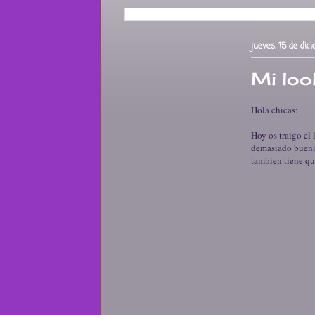
jueves, 15 de di
Mi loo
Hola chicas:
Hoy os traigo el
demasiado buena
tambien tiene que