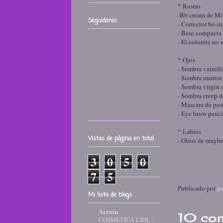
* Rostro
-Bb cream de Mi
Seguidores
- Corrector bo-in
- Base compacta 
- El colorete no 
* Ojos
- Sombra vainill
- Sombra marron 
- Sombra virgin 
- Sombra creep de
- Mascara de pes
- Eye brow penci
* Labios
Vistas de página en total
- Gloss de maybe
3
0
5
0
7
5
Publicado por
pa
Mi lista de blogs
Arroín
10 com
COSMÉTICA LIDL -