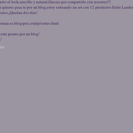
ito el look-sencillo y natural.Gracias por compartirlo con nosotras!!!
i quieres pasa te por mi blog,estoy sorteando un set con 12 productos Estée Laude
euros,¡Quedan dos días!
woman-es.blogspot.com/p/sorteo.html
verte pronto por mi blog!
!
der