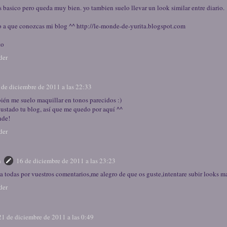
s basico pero queda muy bien. yo tambien suelo llevar un look similar entre diario.
to a que conozcas mi blog ^^ http://le-monde-de-yurita.blogspot.com
to
der
 de diciembre de 2011 a las 22:33
ién me suelo maquillar en tonos parecidos :)
ustado tu blog, así que me quedo por aquí ^^
nde!
der
a
16 de diciembre de 2011 a las 23:23
 a todas por vuestros comentarios,me alegro de que os guste,intentare subir looks m
der
21 de diciembre de 2011 a las 0:49