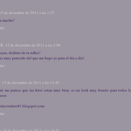
15 de diciembre de 2011 a las 1:55
a mucho!
der
 F.
15 de diciembre de 2011 a las 2:00
azas, disfruta de tu reflex!
 es muy parecido del que me hago yo para el día a día!
der
i
15 de diciembre de 2011 a las 13:45
mi me parece que las fotos estan muy bien. es un look muy bonito para todos lo
esos
elrincondero81.blogspot.com
der
n
15 de diciembre de 2011 a las 16:51