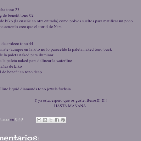
sha tono 23
g de benefit tono 02
de kiko (la enseñe en otra entrada) como polvos sueltos para matificar un poco.
me acuerdo creo que el torrid de Nars
a de artdeco tono 44
mate (aunque en la foto no lo parece)de la paleta naked tono buck
de la paleta naked para iluminar
 la paleta naked para delinear la waterline
tañas de kiko
l de benefit en tono deep
lline liquid diamonds tono jewels fuchsia
Y ya esta, espero que os guste. Besos!!!!!!!!
HASTA MAÑANA
tricia
en
0:40
entarios: