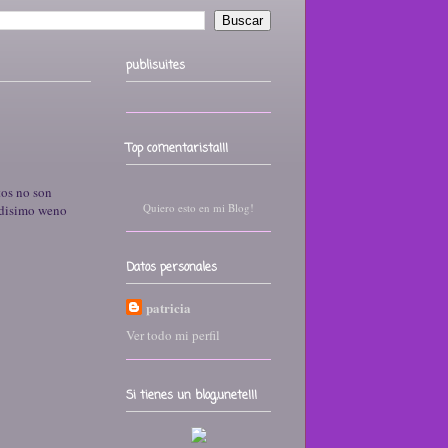
publisuites
Top comentarista!!!
tos no son
Quiero esto en mi Blog!
adisimo weno
Datos personales
patricia
Ver todo mi perfil
Si tienes un blog,unete!!!