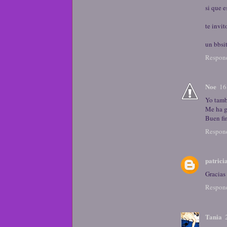
si que e
te invi
un bbsi
Respon
Noe
16
Yo tamb
Me ha g
Buen fi
Respon
patrici
Gracias
Respon
Tania