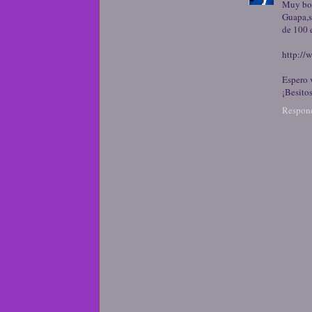
Muy bon
Guapa,s
de 100 
http://
Espero 
¡Besitos
Respon