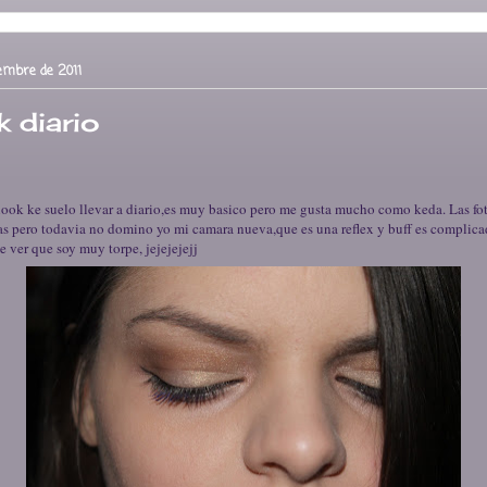
ciembre de 2011
k diario
 look ke suelo llevar a diario,es muy basico pero me gusta mucho como keda. Las fo
s pero todavia no domino yo mi camara nueva,que es una reflex y buff es complic
 ver que soy muy torpe, jejejejejj