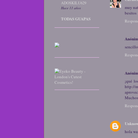
ADOSKILU629
muy natu
Hace 11 años
besitos
TODAS GUAPAS
Respon
Anóni
sencillo
Respon
Anóni
¡qué lo
http://
aprovec
Muchos
Respon
Unkno
hola wa