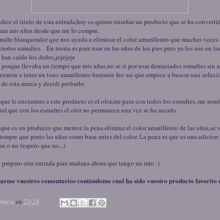
ice el titulo de esta entrada,hoy os quiero enseñar un producto que se ha converti
ara mis uñas desde que me lo compre.
smalte blanqueador que nos ayuda a eliminar el color amarillento que muchas veces
iertos esmaltes. . En teoria es para usar en las uñas de los pies pero yo los uso en l
 han caido los dedos,jejejeje
porque llevaba un tiempo que mis uñas,no se si por usar demasiados esmaltes sin a
zaron a tener un tono amarillento bastante feo asi que empece a buscar una soluci
 de esta marca y decidi probarlo.
 que le encuentro a este producto es el olor,me pasa con todos los esmaltes, me resu
gual que con los esmaltes el olor no permanece una vez se ha secado.
que es un producto que merece la pena elimina el color amarillento de las uñas,s
siempre que pinto las uñas como base antes del color. La pena es que es una edicion
ran o no (espero que no...)
i preparo otra entrada para mañana ahora que tengo un rato :)
jarme vuestros comentarios contándome cual ha sido vuestro producto favorito de
tricia
en
23:24