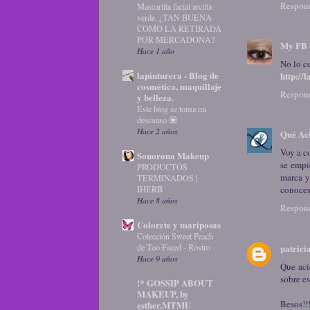
Respon
Mascarilla facial arcilla
verde, ¿TAN BUENA
COMO LA RETIRADA
POR MERCADONA?
My FB 
Hace 1 año
No lo c
lapinturera - Blog de
http://
cosmética, maquillaje
Respon
y belleza.
Este blog se toma un
descanso 💟
Hace 2 años
Qué Aci
Voy a c
Sonorona Makeup
se empi
PRODUCTOS
marca y
TERMINADOS |
IHERB
conoce
Hace 8 años
Respon
Colorete y mariposas
Colección Sweet Peach
patrici
de Too Faced - Rostro
Hace 9 años
Que aci
sobre e
!* GOSSIP ABOUT
MAKEUP, by
Besos!!
esther.MTMU