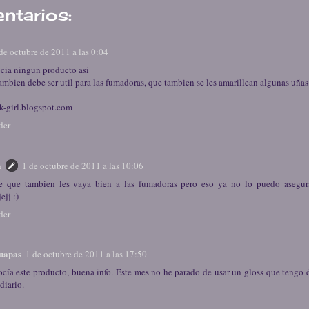
ntarios:
de octubre de 2011 a las 0:04
cia ningun producto asi
tambien debe ser util para las fumadoras, que tambien se les amarillean algunas uñas
k-girl.blogspot.com
der
a
1 de octubre de 2011 a las 10:06
e que tambien les vaya bien a las fumadoras pero eso ya no lo puedo asegu
ejj :)
der
uapas
1 de octubre de 2011 a las 17:50
cía este producto, buena info. Este mes no he parado de usar un gloss que tengo
diario.