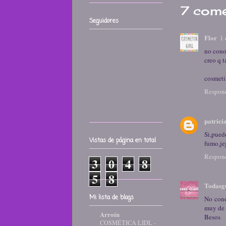
7 come
Seguidores
Flor
1 
no cono
creo q 
cosmeti
Respon
patrici
Si,pued
Vistas de página en total
fumo,jej
Respon
3
0
4
8
5
8
Todasg
Mi lista de blogs
No cono
muy de 
Arroín
Besos
COSMÉTICA LIDL -