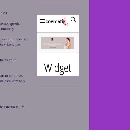
do en
 se nos queda
as manos y
plicar una base o
ón y justo me
lta un poco
e ven mucho mas
 de este verano y
 este mes!!!!!!