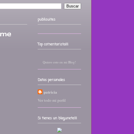
publisuites
ame
Top comentarista!!!
Quiero esto en mi Blog!
Datos personales
patricia
Ver todo mi perfil
Si tienes un blog,unete!!!