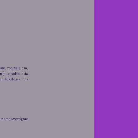
do, me pasa eso,
n post sobre esta
en fabulosas ¿las
ream,investigare