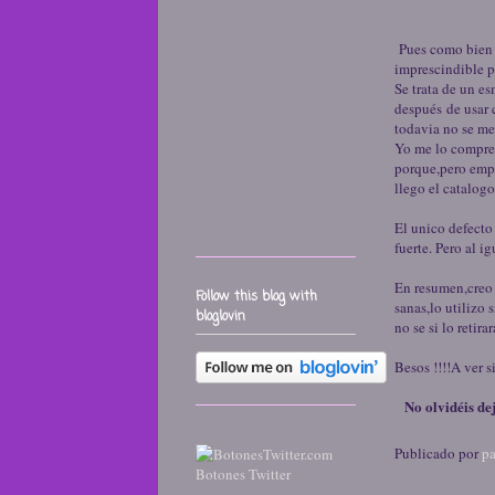
Pues como bien d
imprescindible p
Se trata de un e
después de usar c
todavia no se me
Yo me lo compre 
porque,pero empe
llego el catalogo
El unico defecto
fuerte. Pero al i
En resumen,creo 
Follow this blog with
sanas,lo utilizo 
bloglovin
no se si lo retira
Besos !!!!A ver s
No olvidéis de
Publicado por
pa
Botones Twitter