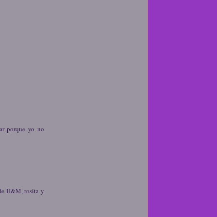
rar porque yo no
 de H&M, rosita y