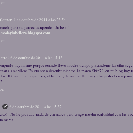
der
Corner
1 de octubre de 2011 a las 23:54
onocía pero me parece estupendo! Un beso!
lamodaylabelleza.blogspot.com
der
erto!
6 de octubre de 2011 a las 15:13
omprarlo hoy mismo porque cuando llevo mucho tiempo pintandome las uñas segui
ezan a amarillear. En cuanto a descubrimientos, la marca Skin79, en mi blog hay u
 las BBcream, la limpiadora, el tonico y la marcarilla que yo he probado me parec
s?
der
a
6 de octubre de 2011 a las 15:37
erto! - No he probado nada de esa marca pero tengo mucha curiosidad con las bbc
sta marca
!