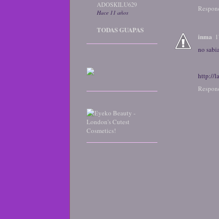
ADOSKILU629
Respon
Hace 11 años
TODAS GUAPAS
inma
1
no sabi
http://l
Respon