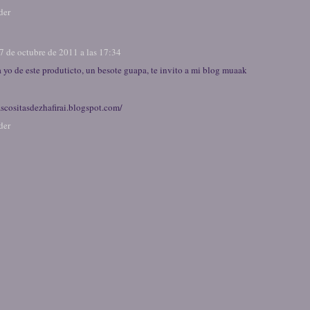
der
7 de octubre de 2011 a las 17:34
a yo de este produticto, un besote guapa, te invito a mi blog muaak
ascositasdezhafirai.blogspot.com/
der