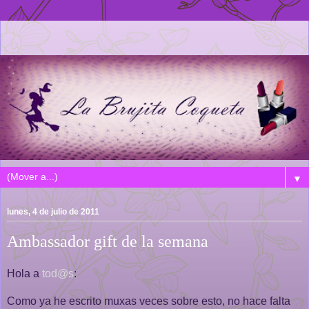
▼
lunes, 4 de julio de 2011
Ambassador gift de la semana
Hola a
tod@s
:
Como ya he escrito muxas veces sobre esto, no hace falta