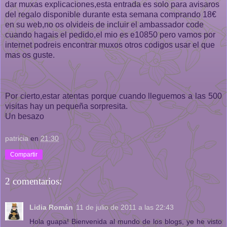
dar muxas explicaciones,esta entrada es solo para avisaros
del regalo disponible durante esta semana comprando 18€
en su web,no os olvideis de incluir el ambassador code
cuando hagais el pedido,el mio es e10850 pero vamos por
internet podreis encontrar muxos otros codigos usar el que
mas os guste.
Por cierto,estar atentas porque cuando lleguemos a las 500
visitas hay un pequeña sorpresita.
Un besazo
patricia
en
21:30
Compartir
2 comentarios:
Lidia Román
11 de julio de 2011 a las 22:43
Hola guapa! Bienvenida al mundo de los blogs, ye he visto