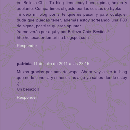
en Belleza-Chic. Tu blog tiene muy buena pinta, ánimo y
adelante. Compartimos el gusto por las cositas de Eyeko.
Te dejo mi blog por si te quieres pasar y para cualquier
duda que puedas tener, además estoy sorteando una F80
de sigma, por si te quieres apuntar.
Ya me verás por aquí y por Belleza-Chic. Besitos!!
http://eltocadordemartina.blogspot.com
Responder
patricia
11 de julio de 2011 a las 23:15
Muxas gracias por pasarte,wapa. Ahora voy a ver tu blog
que no lo conocia y si necesitas algo ya sabes donde estoy
:)
Un besazo!!
Responder